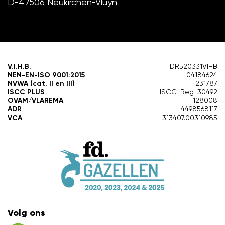
D-47506 Neukirchen-Vluyn
V.I.H.B.
DR520331VIHB
NEN-EN-ISO 9001:2015
04184624
NVWA (cat. II en III)
231787
ISCC PLUS
ISCC-Reg-30492
OVAM/VLAREMA
128008
ADR
4498568117
VCA
313407.00310985
Volg ons