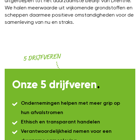
uitgeroepen tot het duurzaamste bedrijf van Drenthe.
We halen meerwaarde uit vrijkomende grondstoffen en
scheppen daarmee positieve omstandigheden voor de
samenleving van nu en straks.
5 DRIJFVEREN
Onze 5 drijfveren
.
Ondernemingen helpen met meer grip op
hun afvalstromen
Ethisch en transparant handelen
Verantwoordelijkheid nemen voor een