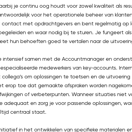
arbij je continu oog houdt voor zowel kwaliteit als resu
ntwoordelijk voor het operationele beheer van klanten 
contact met opdrachtgevers en bent regelmatig op 
egeleiden en waar nodig bij te sturen. Je fungeert als
eet hun behoeften goed te vertalen naar de uitvoerin
e intensief samen met de Accountmanager en onderste
especialiseerde medewerkers van key-accounts. Intern
 collega’s om oplossingen te toetsen en de uitvoering
ziet erop toe dat gemaakte afspraken worden nagekome
afwijkingen of verbeterpunten. Wanneer situaties niet v
je adequaat en zorg je voor passende oplossingen, waar
ltijd centraal staat.
nitiatief in het ontwikkelen van specifieke materialen e