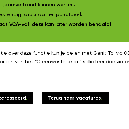
n teamverband kunnen werken.
estendig, accuraat en punctueel.
caat VCA-vol (deze kan later worden behaald)
ie over deze functie kun je bellen met Gerrit Tol via 0
 worden van het “Greenwaste team” solliciteer dan via
nteresseerd
.
Terug naar vacatures
.