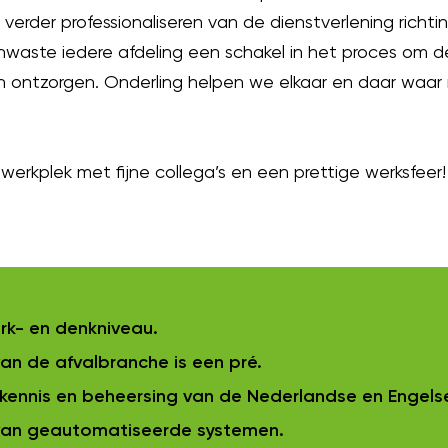
 verder professionaliseren van de dienstverlening richt
eenwaste iedere afdeling een schakel in het proces om 
n ontzorgen. Onderling helpen we elkaar en daar waar 
werkplek met fijne collega’s en een prettige werksfeer!
k- en denkniveau.
van de afvalbranche is een pré.
ennis en beheersing van de Nederlandse en Engelse
van geautomatiseerde systemen.