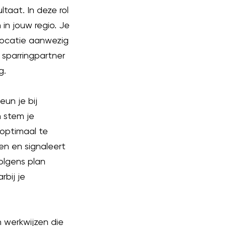
ltaat. In deze rol
in jouw regio. Je
locatie aanwezig
 sparringpartner
g.
un je bij
 stem je
 optimaal te
n en signaleert
olgens plan
bij je
n werkwijzen die