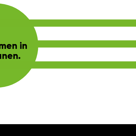
omen in
anen.