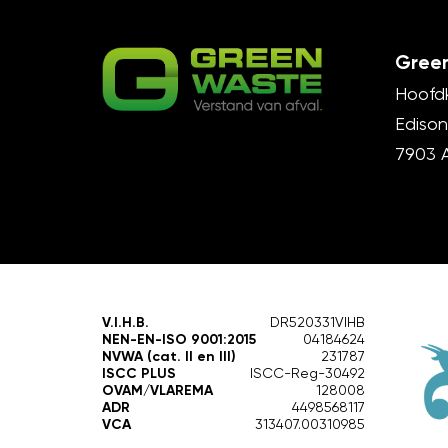
Green
Hoofd
Edison
7903 
V.I.H.B.
DR520331VIHB
NEN-EN-ISO 9001:2015
04184624
NVWA (cat. II en III)
231787
ISCC PLUS
ISCC-Reg-30492
OVAM/VLAREMA
128008
ADR
4498568117
VCA
313407.00310985