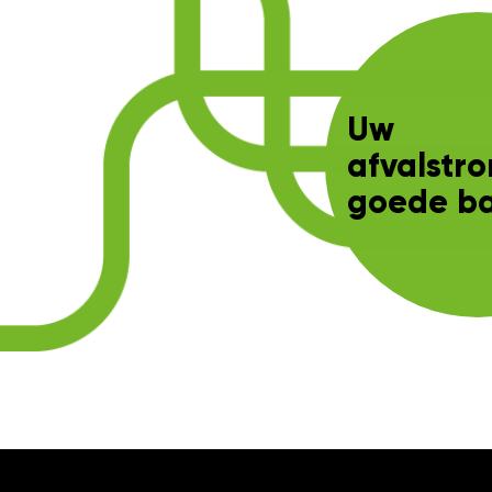
Uw
afvalstr
goede b