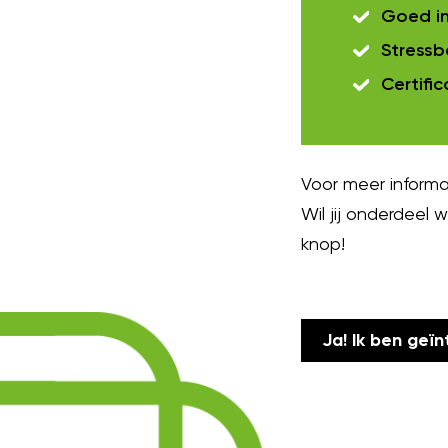
Goed i
Stressb
Certifi
Voor meer informat
Wil jij onderdeel
knop!
Ja! Ik ben geï