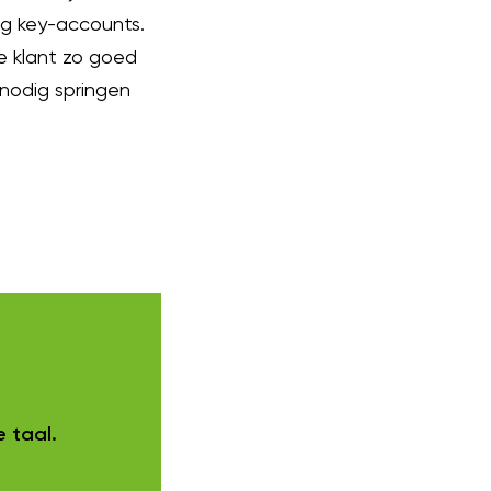
ing key-accounts.
de klant zo goed
nodig springen
 taal.