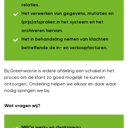
relaties.
Het verwerken van gegevens, mutaties en
(prijs)afspraken in het systeem en het
archiveren hiervan.
Het in behandeling nemen van klachten
betreffende de in- en verkoopfacturen.
Bij Greenwaste is iedere afdeling een schakel in het
proces om de klant zo goed mogelijk te kunnen
ontzorgen. Onderling helpen we elkaar en daar waar
nodig springen we bij.
Wat vragen wij?
MBO+ werk- en denkniveau.