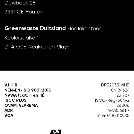
Duwboot 28
3991 CE Houten
Greenwaste Duitsland
Hoofdkantoor
Keplerstraße 1
D-47506 Neukirchen-Vluyn
V.I.H.B.
DR520331VIHB
NEN-EN-ISO 9001:2015
04184624
NVWA (cat. II en III)
231787
ISCC PLUS
ISCC-Reg-30492
OVAM/VLAREMA
128008
ADR
4498568117
VCA
313407.00310985