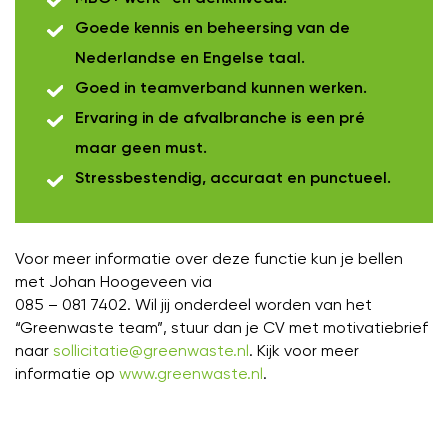
Goede kennis en beheersing van de
Nederlandse en Engelse taal.
Goed in teamverband kunnen werken.
Ervaring in de afvalbranche is een pré
maar geen must.
Stressbestendig, accuraat en punctueel.
Voor meer informatie over deze functie kun je bellen
met Johan Hoogeveen via
085 – 081 7402. Wil jij onderdeel worden van het
“Greenwaste team”, stuur dan je CV met motivatiebrief
naar
sollicitatie@greenwaste.nl
. Kijk voor meer
informatie op
www.greenwaste.nl
.