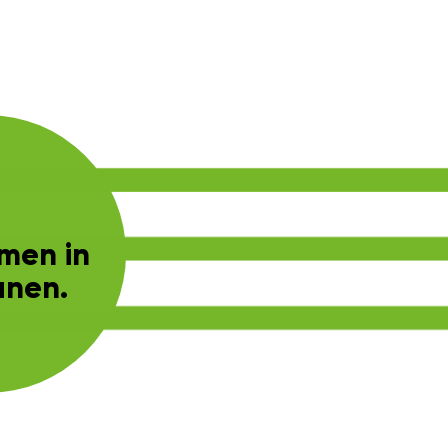
omen in
anen.