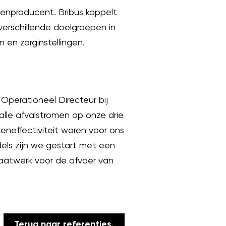
kenproducent. Bribus koppelt
erschillende doelgroepen in
 en zorginstellingen.
Operationeel Directeur bij
lle afvalstromen op onze drie
eneffectiviteit waren voor ons
ls zijn we gestart met een
maatwerk voor de afvoer van
Terug naar referenties
.