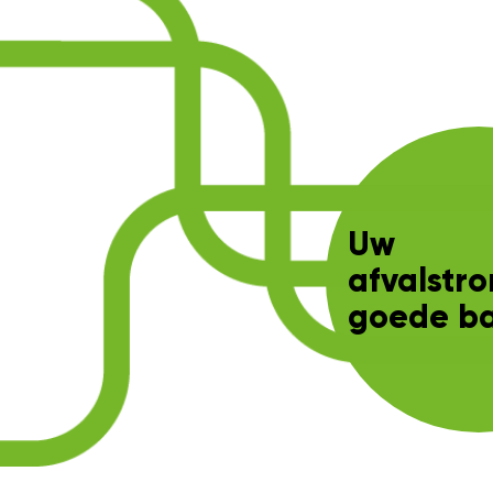
Uw
afvalstr
goede b