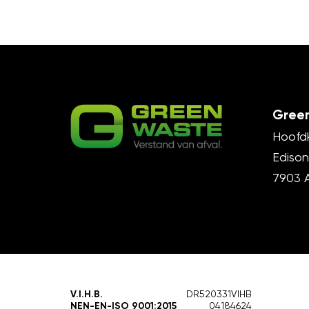
Green
Hoofd
Edison
7903 
V.I.H.B.
DR520331VIHB
NEN-EN-ISO 9001:2015
04184624