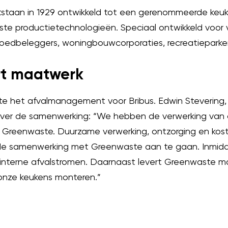
ntstaan in 1929 ontwikkeld tot een gerenommeerde keu
 productietechnologieën. Speciaal ontwikkeld voor v
tgoedbeleggers, woningbouwcorporaties, recreatieparken
rt maatwerk
e het afvalmanagement voor Bribus. Edwin Stevering, 
 over de samenwerking: “We hebben de verwerking van a
 Greenwaste. Duurzame verwerking, ontzorging en kost
de samenwerking met Greenwaste aan te gaan. Inmidde
e interne afvalstromen. Daarnaast levert Greenwaste 
 onze keukens monteren.”