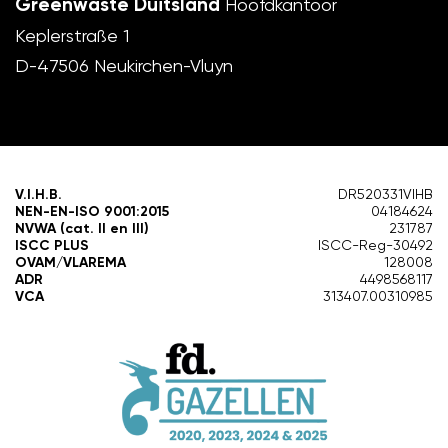
Greenwaste Duitsland
Hoofdkantoor
Keplerstraße 1
D-47506 Neukirchen-Vluyn
V.I.H.B.
DR520331VIHB
NEN-EN-ISO 9001:2015
04184624
NVWA (cat. II en III)
231787
ISCC PLUS
ISCC-Reg-30492
OVAM/VLAREMA
128008
ADR
4498568117
VCA
313407.00310985