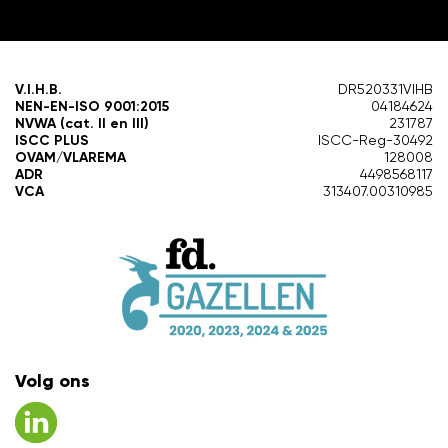
V.I.H.B.
DR520331VIHB
NEN-EN-ISO 9001:2015
04184624
NVWA (cat. II en III)
231787
ISCC PLUS
ISCC-Reg-30492
OVAM/VLAREMA
128008
ADR
4498568117
VCA
313407.00310985
Volg ons